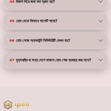
বিকাশ দিয়ে জমা কত দ্রুত হয়?
04
হোম থেকে কিভাবে সাপোর্ট পাবো?
05
হোম পেজে অ্যাকাউন্ট সিকিউরিটি কেমন হয়?
06
যুক্তরাষ্ট্র বা অন্য দেশে থাকলে হোম পেজ ব্যবহার করা যাবে?
07