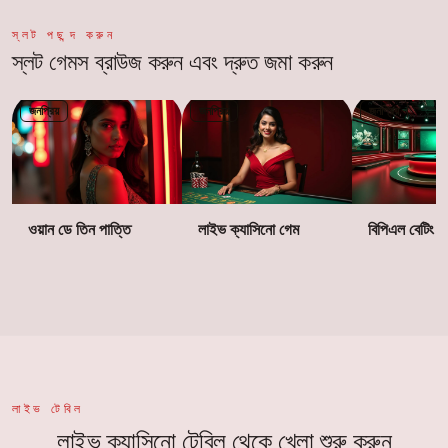
স্লট পছন্দ করুন
স্লট গেমস ব্রাউজ করুন এবং দ্রুত জমা করুন
জনপ্রিয়
জনপ্রিয়
জনপ্রিয়
ওয়ান ডে তিন পাত্তি
লাইভ ক্যাসিনো গেম
বিপিএল বেটিং
লাইভ টেবিল
লাইভ ক্যাসিনো টেবিল থেকে খেলা শুরু করুন