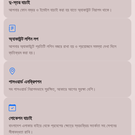
দু-স্তর যাচাই
আপনার ফোন নম্বর ও ইমেইল যাচাই করা হয় যাতে অ্যাকাউন্ট নিরাপদ থাকে।
অ্যাকাউন্ট লগিন লগ
আপনার অ্যাকাউন্টে প্রতিটি লগিন নজরে রাখা হয় ও প্রয়োজনে সমস্যা দেখা দিলে
ব্যতিক্রম করা হয়।
পাসওয়ার্ড এনক্রিপশন
সব পাসওয়ার্ড নিরাপদভাবে সুরক্ষিত, আকারে আগের সুরক্ষা বেশি।
লোকেশন যাচাই
বাংলাদেশ এলাকার বাইরে থেকে প্রবেশের ক্ষেত্রে স্বয়ংক্রিয় সতর্কতা সহ সেশনের
সীমাবদ্ধতা রাখি।