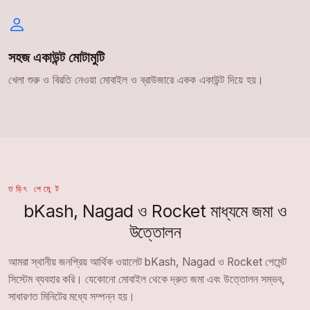
সহজ একাউন্ট মোটামুটি
খেলা শুরু ও বিরতি নেওয়া মোবাইল ও ব্রাউজারে একক একাউন্ট দিয়ে হয়।
তড়িৎ পেমেন্ট
bKash, Nagad ও Rocket মাধ্যমে জমা ও
উত্তোলন
আমরা স্থানীয় জনপ্রিয় আর্থিক ওয়ালেট bKash, Nagad ও Rocket পেমেন্ট
সিস্টেম ব্যবহার করি। যেকোনো মোবাইল থেকে দ্রুত জমা এবং উত্তোলন সম্ভব,
সাধারণত মিনিটের মধ্যে সম্পন্ন হয়।