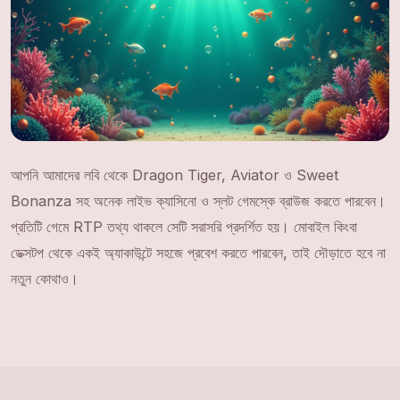
আপনি আমাদের লবি থেকে Dragon Tiger, Aviator ও Sweet
Bonanza সহ অনেক লাইভ ক্যাসিনো ও স্লট গেমস্কে ব্রাউজ করতে পারবেন।
প্রতিটি গেমে RTP তথ্য থাকলে সেটি সরাসরি প্রদর্শিত হয়। মোবাইল কিংবা
ডেক্সটপ থেকে একই অ্যাকাউন্টে সহজে প্রবেশ করতে পারবেন, তাই দৌড়াতে হবে না
নতুন কোথাও।