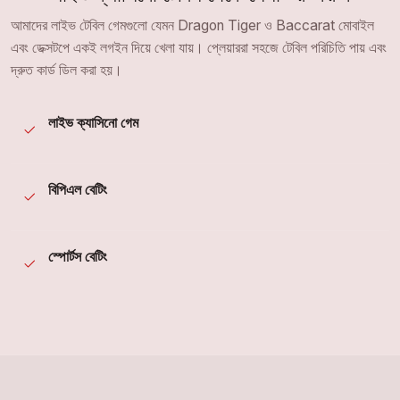
আমাদের লাইভ টেবিল গেমগুলো যেমন Dragon Tiger ও Baccarat মোবাইল
এবং ডেক্সটপে একই লগইন দিয়ে খেলা যায়। প্লেয়াররা সহজে টেবিল পরিচিতি পায় এবং
দ্রুত কার্ড ডিল করা হয়।
লাইভ ক্যাসিনো গেম
বিপিএল বেটিং
স্পোর্টস বেটিং