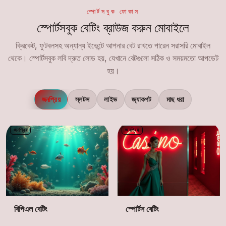
স্পোর্টসবুক ফোকাস
স্পোর্টসবুক বেটিং ব্রাউজ করুন মোবাইলে
ক্রিকেট, ফুটবলসহ অন্যান্য ইভেন্টে আপনার বেট রাখতে পারেন সরাসরি মোবাইল
থেকে। স্পোর্টসবুক লবি দ্রুত লোড হয়, যেখানে বেটগুলো সঠিক ও সময়মতো আপডেট
হয়।
জনপ্রিয়
স্লটস
লাইভ
জ্যাকপট
মাছ ধরা
জনপ্রিয়
জনপ্রিয়
বিপিএল বেটিং
স্পোর্টস বেটিং