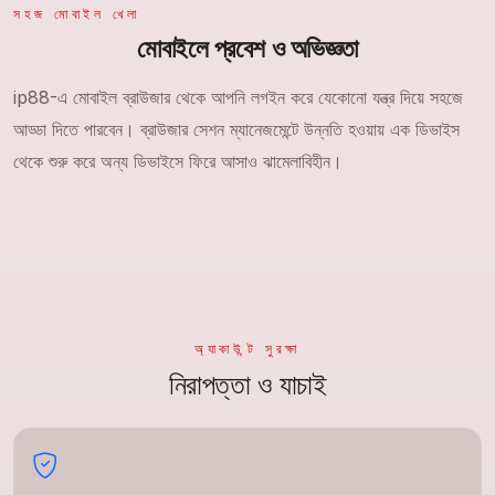
সহজ মোবাইল খেলা
মোবাইলে প্রবেশ ও অভিজ্ঞতা
ip88-এ মোবাইল ব্রাউজার থেকে আপনি লগইন করে যেকোনো যন্ত্র দিয়ে সহজে
আড্ডা দিতে পারবেন। ব্রাউজার সেশন ম্যানেজমেন্টে উন্নতি হওয়ায় এক ডিভাইস
থেকে শুরু করে অন্য ডিভাইসে ফিরে আসাও ঝামেলাবিহীন।
অ্যাকাউন্ট সুরক্ষা
নিরাপত্তা ও যাচাই