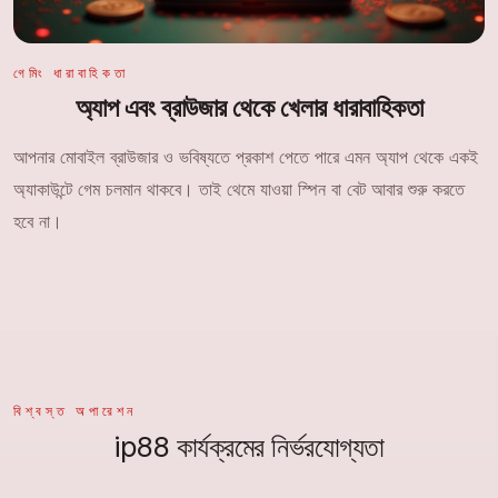
গেমিং ধারাবাহিকতা
অ্যাপ এবং ব্রাউজার থেকে খেলার ধারাবাহিকতা
আপনার মোবাইল ব্রাউজার ও ভবিষ্যতে প্রকাশ পেতে পারে এমন অ্যাপ থেকে একই
অ্যাকাউন্টে গেম চলমান থাকবে। তাই থেমে যাওয়া স্পিন বা বেট আবার শুরু করতে
হবে না।
বিশ্বস্ত অপারেশন
ip88 কার্যক্রমের নির্ভরযোগ্যতা